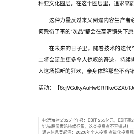
种亚文化圈层。在这个圈层里，追求高
这种力量反过来又倒逼内容生产者
何敷衍了事的“次品”都会在高清镜头下
在未来的日子里，随着技术的迭代与
土将会诞生更多令人惊叹的奇迹，持续
入这场视听的狂欢，亲身体验那些不容
活动：【
8cjVGdkyAuHwSRRkeCZXbTJ
中;远海控‘2’025半年报：EBIT 255亿元，EBIT
华.铁股份索赔持续征集，这类投资者不容错过！
源达信息吴起涤：202:6年个人投资.者量化投资