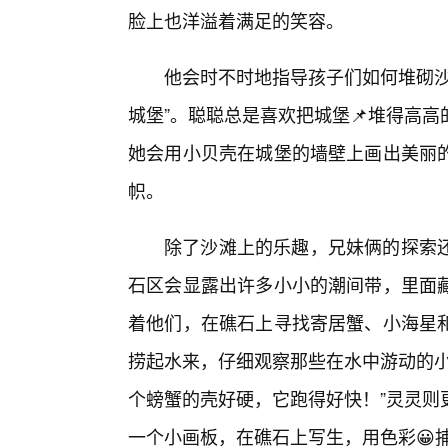
脸上也洋溢着满足的笑容。
他会时不时地指导孩子们如何堆砌沙
城堡”。聪聪总是喜欢把城堡📌堆得高
她会用小贝壳在城堡的墙壁上画出美丽
帜。
除了沙滩上的乐趣，兄妹俩的探索还
石区会显露出许多小小的潮间带，里面藏
着他们，在礁石上寻找寄居蟹、小海星
捞起水来，仔细观察那些在水中游动的小
个螃蟹的壳好硬，它跑得好快！”灵灵则
一个小画板，在礁石上写生，用色彩😀