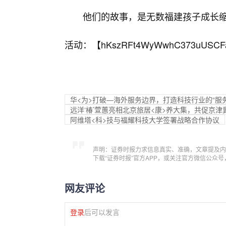
他们的故事，是无数福建孩子成长
活动：【
hKszRFt4WyWwhC373uUSCF
华<为>打破—海外服务边界，打造科技行业的“服
远洋‘椿’萱蕙亮相北京旅居<康>养大集，共促京
阿维塔<科>技与福耀科技大学签署战略合作协议
声明：证券时报力求信息真实、准确，文章提及内
下载“证券时报”官方APP，或关注官方微信公众
网友评论
登录
后可以发言