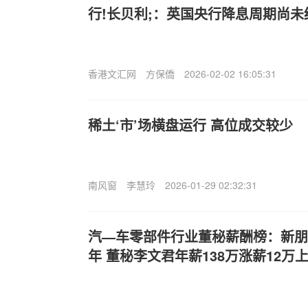
行!长贝利;：英国央行降息周期尚未
香港文汇网
方保僑
2026-02-02 16:05:31
稀土‘市’场横盘运行 高位成交较少
南风窗
李慧玲
2026-01-29 02:32:31
汽—车零部件行业董秘薪酬榜：新朋
年 董秘李文君年薪138万涨薪12万