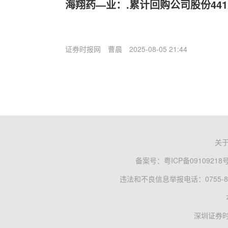
海翔药—业：.累计回购公司股份44
证券时报网
曹晨
2025-08-05 21:44
关
备案号：
粤ICP备09109218
违法和不良信息举报电话：0755-83
深圳证券