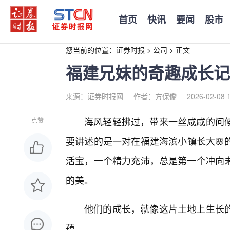
首页
快讯
要闻
股市
您当前的位置：
证券时报
>
公司
>
正文
福建兄妹的奇趣成长记
来源：证券时报网
作者：方保僑
2026-02-08 
海风轻轻拂过，带来一丝咸咸的问
点赞
要讲述的是一对在福建海滨小镇长大🌸
活宝，一个精力充沛，总是第一个冲向
的美。
他们的成长，就像这片土地上生长
蕴。