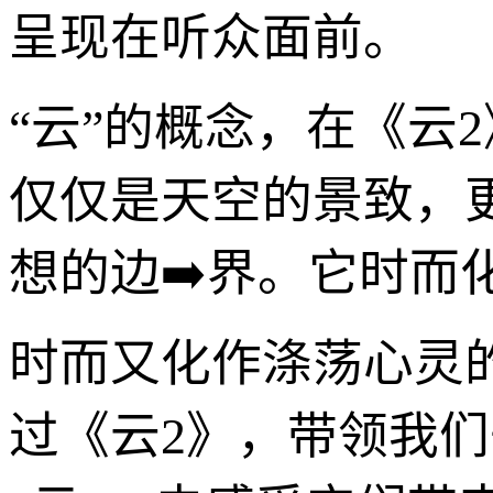
呈现在听众面前。
“云”的概念，在《云
仅仅是天空的景致，
想的边➡️界。它时
时而又化作涤荡心灵
过《云2》，带领我