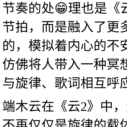
节奏的处😁理也是《
节拍，而是融入了更
的，模拟着内心的不
仿佛将人带入一种冥
与旋律、歌词相互呼
端木云在《云2》中
不再仅仅是旋律的载