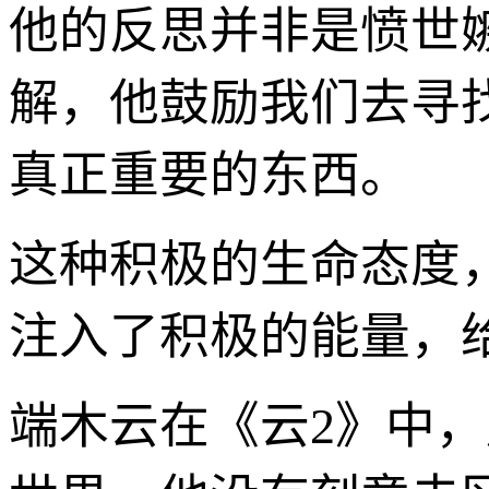
他的反思并非是愤世
解，他鼓励我们去寻
真正重要的东西。
这种积极的生命态度
注入了积极的能量，给
端木云在《云2》中