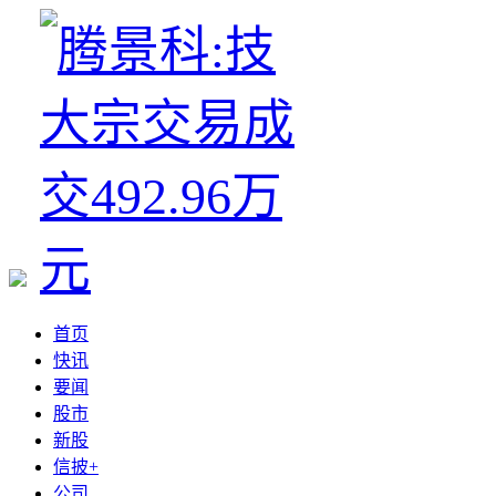
首页
快讯
要闻
股市
新股
信披+
公司