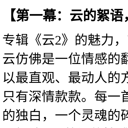
【第一幕：云的絮语
专辑《云2》的魅力
云仿佛是一位情感的
以最直观、最动人的
只有深情款款。每一
的独白，一个灵魂的