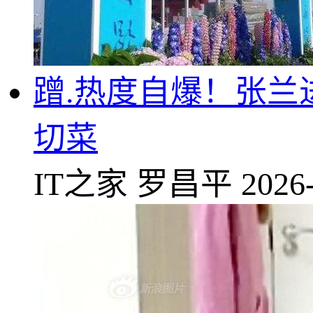
蹭.热度自爆！张兰
切菜
IT之家
罗昌平
2026-