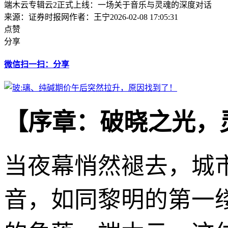
端木云专辑云2正式上线：一场关于音乐与灵魂的深度对话
来源：证券时报网
作者：王宁
2026-02-08 17:05:31
点赞
分享
微信扫一扫：分享
【序章：破晓之光，
当夜幕悄然褪去，城
音，如同黎明的第一