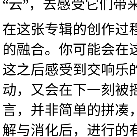
“云”，去感受它们
在这张专辑的创作过
的融合。你可能会在
这之后感受到交响乐
动，又会在下一刻被
言，并非简单的拼凑
解与消化后，进行的