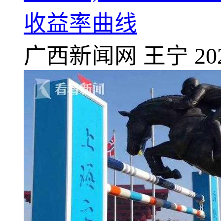
收益率曲线
广西新闻网
王宁
20