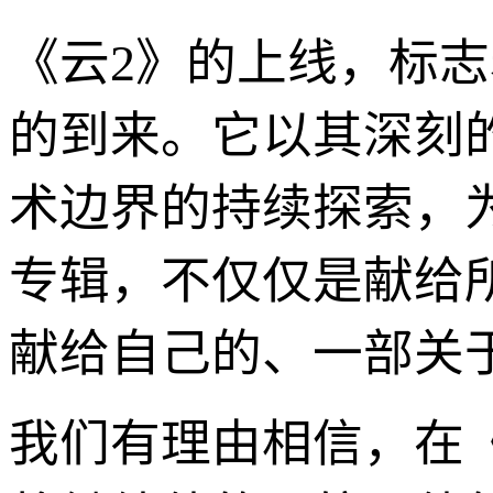
《云2》的上线，标志
的到来。它以其深刻
术边界的持续探索，
专辑，不仅仅是献给
献给自己的、一部关
我们有理由相信，在